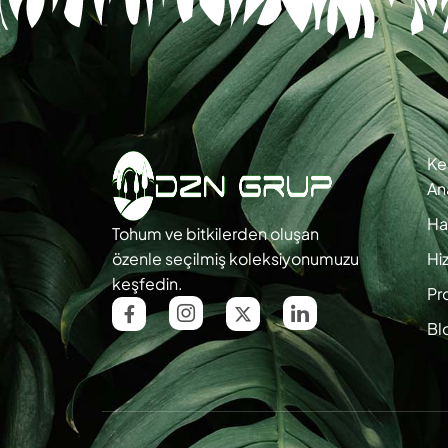
Ke
An
Ha
Tohum ve bitkilerden oluşan
özenle seçilmiş koleksiyonumuzu
Hi
keşfedin.
Pr
Bl