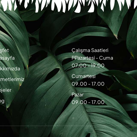
şfet
Çalışma Saatleri
asayfa
PPazartesi - Cuma
07.00 - 19.00
kkımızda
Cumartesi
zmetlerimiz
09.00 - 17.00
ojeler
Pazar
og
09.00 - 17.00