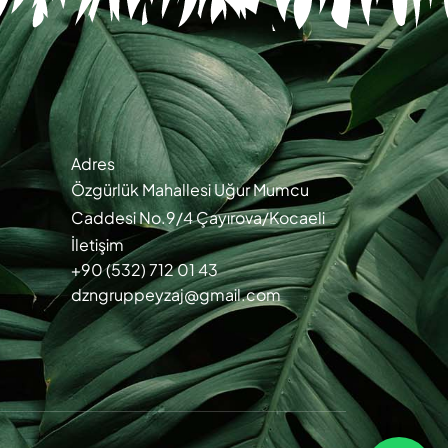
Adres
Özgürlük Mahallesi Uğur Mumcu
Caddesi No.9/4 Çayırova/Kocaeli
İletişim
+90 (532) 712 01 43
dzngruppeyzaj@gmail.com