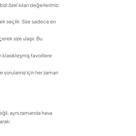
zi özel kılan değerlerimiz:
ek seçilir. Size sadece en
erek size ulaşır. Bu
klasikleşmiş favorilere
ve sorularınız için her zaman
 değil, aynı zamanda hava
arak: