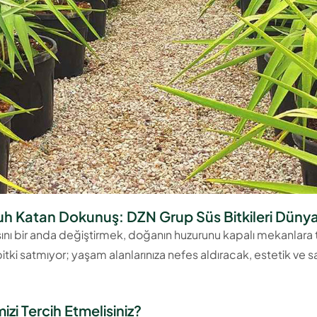
uh Katan Dokunuş: DZN Grup Süs Bitkileri Dünya
asını bir anda değiştirmek, doğanın huzurunu kapalı mekanlara 
itki satmıyor; yaşam alanlarınıza nefes aldıracak, estetik ve s
izi Tercih Etmelisiniz?