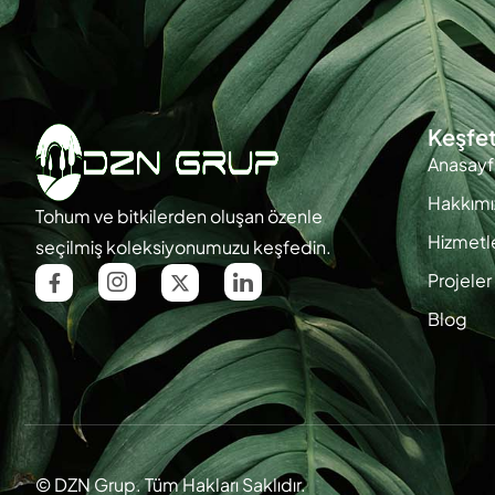
Keşfe
Anasayf
Hakkımı
Tohum ve bitkilerden oluşan özenle
Hizmetl
seçilmiş koleksiyonumuzu keşfedin.
Projeler
Blog
© DZN Grup. Tüm Hakları Saklıdır.