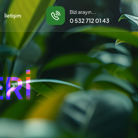
Bizi arayın...
İletişim
0 532 712 01 43
E
R
İ