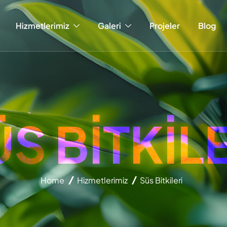
Hizmetlerimiz
Galeri
Projeler
Blog
Ü
S
B
İ
T
K
İ
L
Home
Hizmetlerimiz
Süs Bitkileri