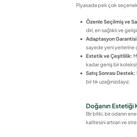
Piyasada pek çok seçenek ol
Özenle Seçilmiş ve Sağ
diri, en sağlıklı ve geli
Adaptasyon Garantisi
sayede yeni yerlerine ç
Estetik ve Çeşitlilik:
Mo
kadar geniş bir koleksi
Satış Sonrası Destek:
bir tık uzağınızdayız.
Doğanın Estetiği 
Bir bitki, bir odanın en
kalitesini artıran ve st