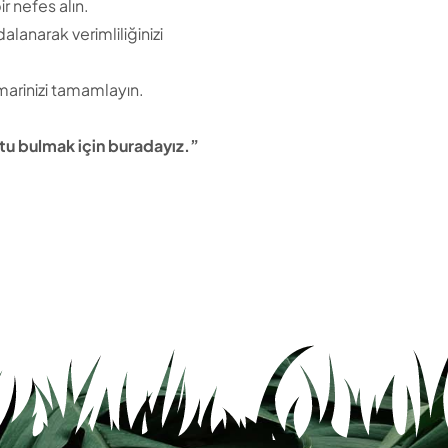
r nefes alın.
alanarak verimliliğinizi
marinizi tamamlayın.
ostu bulmak için buradayız.”