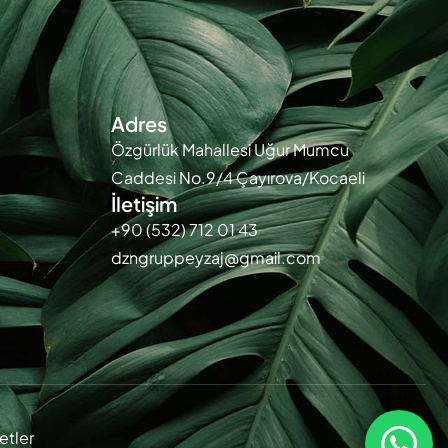
Adres
Özgürlük Mahallesi Uğur Mumcu
Caddesi No.9/4 Çayırova/Kocaeli
İletişim
+90 (532) 712 01 43
dzngruppeyzaj@gmail.com
etler