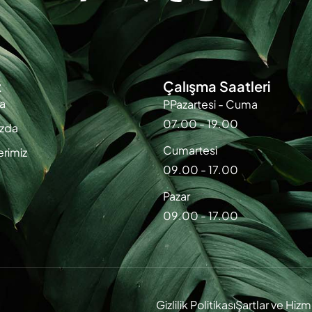
t
Çalışma Saatleri
a
PPazartesi - Cuma
07.00 - 19.00
zda
Cumartesi
erimiz
09.00 - 17.00
Pazar
09.00 - 17.00
Gizlilik Politikası
Şartlar ve Hizm