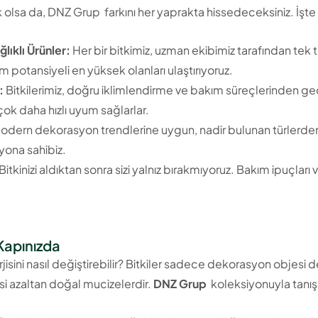
sa da, DNZ Grup farkını her yaprakta hissedeceksiniz. İşte bi
lıklı Ürünler:
Her bir bitkimiz, uzman ekibimiz tarafından tek t
şim potansiyeli en yüksek olanları ulaştırıyoruz.
:
Bitkilerimiz, doğru iklimlendirme ve bakım süreçlerinden geç
ok daha hızlı uyum sağlarlar.
dern dekorasyon trendlerine uygun, nadir bulunan türlerden 
yona sahibiz.
Bitkinizi aldıktan sonra sizi yalnız bırakmıyoruz. Bakım ipuçları 
Kapınızda
erjisini nasıl değiştirebilir? Bitkiler sadece dekorasyon objesi
resi azaltan doğal mucizelerdir.
DNZ Grup
koleksiyonuyla tanış